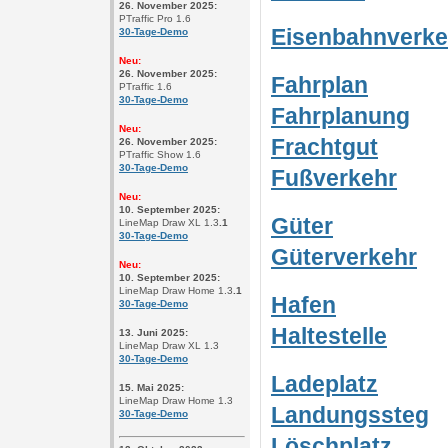
26. November 2025:
PTraffic Pro 1.6
Eisenbahnverk
30-Tage-Demo
Neu:
26. November 2025:
Fahrplan
PTraffic 1.6
30-Tage-Demo
Fahrplanung
Neu:
Frachtgut
26. November 2025:
PTraffic Show 1.6
30-Tage-Demo
Fußverkehr
Neu:
10. September 2025
:
Güter
LineMap Draw XL 1.3
.1
30-Tage-Demo
Güterverkehr
Neu:
10. September 2025
:
LineMap Draw Home 1.3
.1
Hafen
30-Tage-Demo
Haltestelle
13. Juni 2025
:
LineMap Draw XL 1.3
30-Tage-Demo
Ladeplatz
15. Mai 2025
:
LineMap Draw Home 1.3
Landungssteg
30-Tage-Demo
Löschplatz