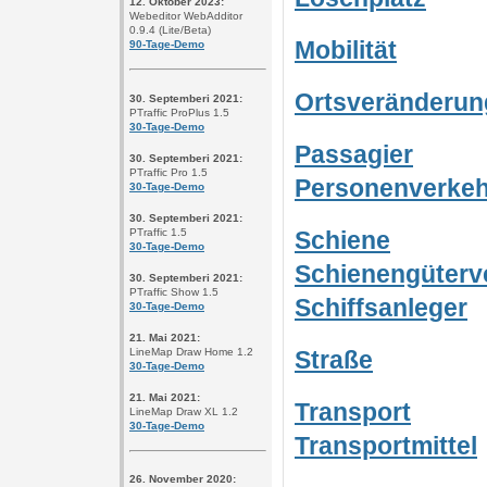
12. Oktober 2023
:
Webeditor WebAdditor
0.9.4 (Lite/Beta)
Mobilität
90-Tage-Demo
Ortsveränderun
30. Septemberi 2021:
PTraffic ProPlus 1.5
30-Tage-Demo
Passagier
30. Septemberi 2021:
PTraffic Pro 1.5
Personenverkeh
30-Tage-Demo
30. Septemberi 2021:
PTraffic 1.5
Schiene
30-Tage-Demo
Schienengüterv
30. Septemberi 2021:
PTraffic Show 1.5
Schiffsanleger
30-Tage-Demo
21. Mai 2021:
LineMap Draw Home 1.2
Straße
30-Tage-Demo
21. Mai 2021:
Transport
LineMap Draw XL 1.2
30-Tage-De
mo
Transportmittel
26. November 2020: