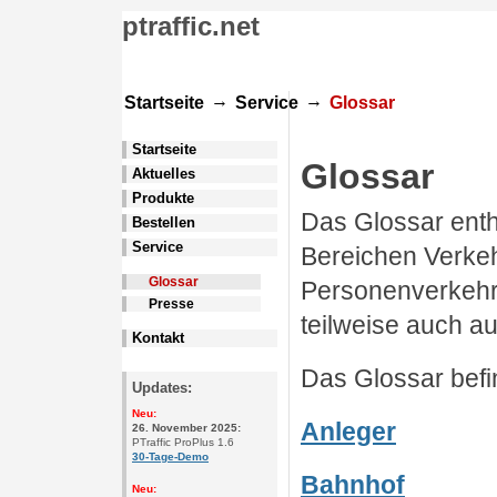
ptraffic.net
→
→
Startseite
Service
Glossar
Startseite
Glossar
Aktuelles
Produkte
Das Glossar enth
Bestellen
Service
Bereichen Verke
Glossar
Personenverkehr
Presse
teilweise auch a
Kontakt
Das Glossar befi
Updates:
Neu:
Anleger
26. November 2025:
PTraffic ProPlus 1.6
30-Tage-Demo
Bahnhof
Neu: