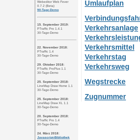
Umlaufplan
Webeditor Web Fever
0.7.2 (Beta)
90-Tage-Demo
Verbindungsfah
15. September 2019:
Verkehrsanlage
PTraffic Pro 1.4.1
30-Tage-Demo
Verkehrsleistun
Verkehrsmittel
22. November 2018:
PTraffic 1.4
Verkehrstag
30-Tage-Demo
Verkehrsweg
29. Oktober 2018:
PTraffic ProPlus 1.1
30-Tage-Demo
Wegstrecke
25. September 2018:
LineMap Draw Home 1.1
30-Tage-Demo
Zugnummer
25. September 2018:
LineMap Draw XL 1.1
30-Tage-Demo
20. September 2018:
PTraffic Pro 1.4
30-Tage-Demo
24. März 2018:
Javascript-Bibliothek