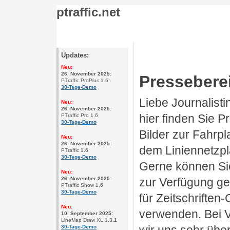
ptraffic.net
Updates:
Neu:
26. November 2025:
Pressebere
PTraffic ProPlus 1.6
30-Tage-Demo
Liebe Journalisti
Neu:
26. November 2025:
hier finden Sie 
PTraffic Pro 1.6
30-Tage-Demo
Bilder zur Fahrp
Neu:
26. November 2025:
dem Liniennetzpl
PTraffic 1.6
30-Tage-Demo
Gerne können Sie
Neu:
26. November 2025:
zur Verfügung ge
PTraffic Show 1.6
30-Tage-Demo
für Zeitschriften
Neu:
verwenden. Bei V
10. September 2025
:
LineMap Draw XL 1.3
.1
30-Tage-Demo