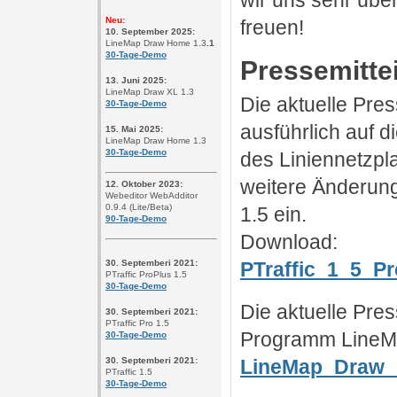
wir uns sehr übe
Neu:
freuen!
10. September 2025
:
LineMap Draw Home 1.3
.1
30-Tage-Demo
Pressemitte
13. Juni 2025
:
LineMap Draw XL 1.3
Die aktuelle Pres
30-Tage-Demo
ausführlich auf 
15. Mai 2025
:
LineMap Draw Home 1.3
30-Tage-Demo
des Liniennetzpl
weitere Änderun
12. Oktober 2023
:
Webeditor WebAdditor
0.9.4 (Lite/Beta)
1.5 ein.
90-Tage-Demo
Download:
30. Septemberi 2021:
PTraffic_1_5_Pr
PTraffic ProPlus 1.5
30-Tage-Demo
Die aktuelle Pre
30. Septemberi 2021:
PTraffic Pro 1.5
Programm LineMa
30-Tage-Demo
30. Septemberi 2021:
LineMap_Draw_1
PTraffic 1.5
30-Tage-Demo