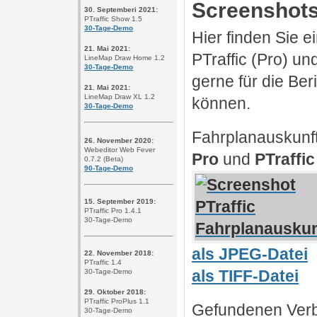
Screenshot
30. Septemberi 2021:
PTraffic Show 1.5
30-Tage-Demo
Hier finden Sie 
21. Mai 2021:
PTraffic (Pro) u
LineMap Draw Home 1.2
30-Tage-Demo
gerne für die Be
21. Mai 2021:
LineMap Draw XL 1.2
können.
30-Tage-De
mo
Fahrplanauskunf
26. November 2020:
Webeditor Web Fever
Pro
und
PTraffi
0.7.2 (Beta)
90-Tage-Demo
15. September 2019:
PTraffic Pro 1.4.1
30-Tage-Demo
als JPEG-Datei
22. November 2018:
PTraffic 1.4
als TIFF-Datei
30-Tage-Demo
29. Oktober 2018:
PTraffic ProPlus 1.1
Gefundenen Verb
30-Tage-Demo