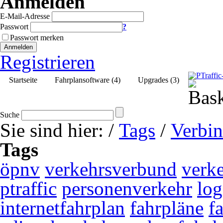
Anmelden
E-Mail-Adresse
Passwort
?
Passwort merken
Anmelden
Registrieren
Startseite
Fahrplansoftware (4)
Upgrades (3)
Suche
Sie sind hier:
/
Tags
/
Verbin
Tags
öpnv
verkehrsverbund
verk
ptraffic
personenverkehr
log
internetfahrplan
fahrpläne
f