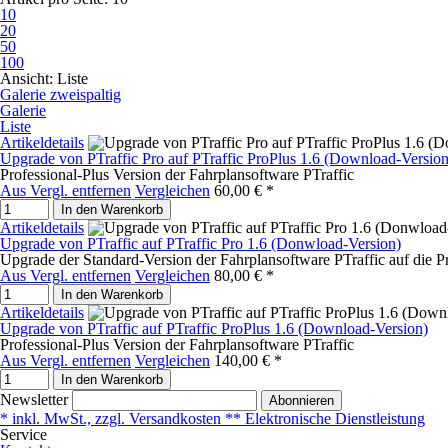
10
20
50
100
Ansicht:
Liste
Galerie zweispaltig
Galerie
Liste
Artikeldetails
Upgrade von PTraffic Pro auf PTraffic ProPlus 1.6 (Download-Version
Professional-Plus Version der Fahrplansoftware PTraffic
Aus Vergl. entfernen
Vergleichen
60,00 € *
In den Warenkorb
Artikeldetails
Upgrade von PTraffic auf PTraffic Pro 1.6 (Donwload-Version)
Upgrade der Standard-Version der Fahrplansoftware PTraffic auf die P
Aus Vergl. entfernen
Vergleichen
80,00 € *
In den Warenkorb
Artikeldetails
Upgrade von PTraffic auf PTraffic ProPlus 1.6 (Download-Version)
Professional-Plus Version der Fahrplansoftware PTraffic
Aus Vergl. entfernen
Vergleichen
140,00 € *
In den Warenkorb
Newsletter
Abonnieren
* inkl. MwSt., zzgl. Versandkosten ** Elektronische Dienstleistung
Service