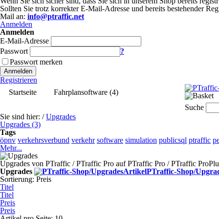
Wenn Sie sich sicher sind, dass Sie sich in unserem Shop bereits registr
Sollten Sie trotz korrekter E-Mail-Adresse und bereits bestehender Re
Mail an:
info@ptraffic.net
Anmelden
Anmelden
E-Mail-Adresse
Passwort
?
Passwort merken
Anmelden
Registrieren
Startseite
Fahrplansoftware (4)
Upgrades (3)
Suche
Sie sind hier:
/
Upgrades
Upgrades (3)
Tags
öpnv
verkehrsverbund
verkehr
software
simulation
publicsql
ptraffic
p
Mehr...
Upgrades von PTraffic / PTraffic Pro auf PTraffic Pro / PTraffic ProPlu
Upgrades
PTraffic-Shop/Upgrad
Sortierung:
Preis
Titel
Titel
Preis
Preis
Artikel pro Seite:
10