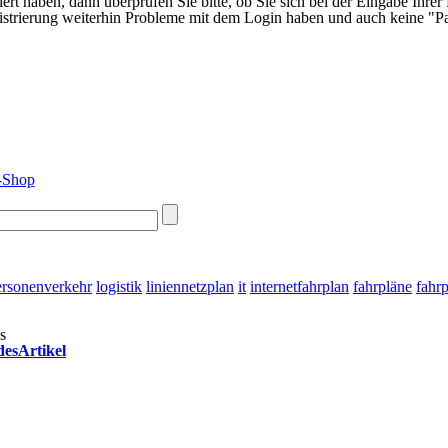
iert haben, dann überprüfen Sie bitte, ob Sie sich bei der Eingabe Ihrer
gistrierung weiterhin Probleme mit dem Login haben und auch keine "Pa
ersonenverkehr
logistik
liniennetzplan
it
internetfahrplan
fahrpläne
fahr
s
esArtikel