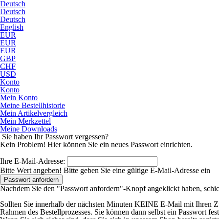
Deutsch
Deutsch
Deutsch
English
EUR
EUR
EUR
GBP
CHF
USD
Konto
Konto
Mein Konto
Meine Bestellhistorie
Mein Artikelvergleich
Mein Merkzettel
Meine Downloads
Sie haben Ihr Passwort vergessen?
Kein Problem! Hier können Sie ein neues Passwort einrichten.
Ihre E-Mail-Adresse:
Bitte Wert angeben!
Bitte geben Sie eine gültige E-Mail-Adresse ein
Passwort anfordern
Nachdem Sie den "Passwort anfordern"-Knopf angeklickt haben, schick
Sollten Sie innerhalb der nächsten Minuten KEINE E-Mail mit Ihren Zuga
Rahmen des Bestellprozesses. Sie können dann selbst ein Passwort fest