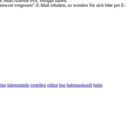
 E-Mail-Adresse evtl. vertippt haben.
sswort vergessen"-E-Mail erhalten, so wenden Sie sich bitte per E-
plan
fahrgastinfo
erstellen
editor
bus
bahnauskunft
bahn