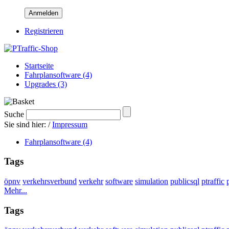
Anmelden
Registrieren
Startseite
Fahrplansoftware (4)
Upgrades (3)
Suche
Sie sind hier:
/
Impressum
Fahrplansoftware (4)
Tags
öpnv
verkehrsverbund
verkehr
software
simulation
publicsql
ptraffic
Mehr...
Tags