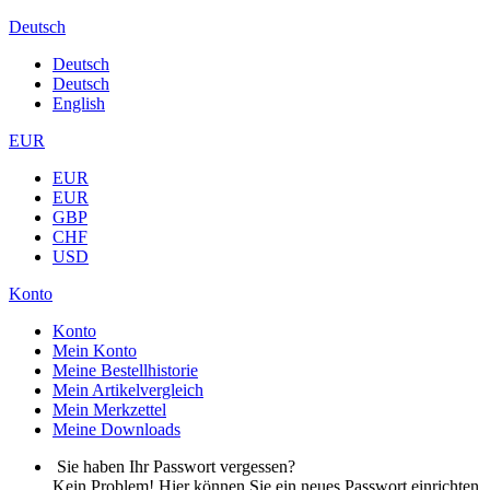
Deutsch
Deutsch
Deutsch
English
EUR
EUR
EUR
GBP
CHF
USD
Konto
Konto
Mein Konto
Meine Bestellhistorie
Mein Artikelvergleich
Mein Merkzettel
Meine Downloads
Sie haben Ihr Passwort vergessen?
Kein Problem! Hier können Sie ein neues Passwort einrichten.