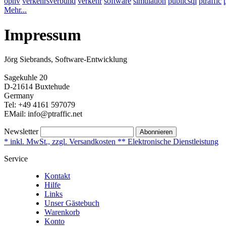
öpnv
verkehrsverbund
verkehr
software
simulation
publicsql
ptraffic
Mehr...
Impressum
Jörg Siebrands, Software-Entwicklung
Sagekuhle 20
D-21614 Buxtehude
Germany
Tel: +49 4161 597079
EMail: info@ptraffic.net
Newsletter
Abonnieren
* inkl. MwSt., zzgl. Versandkosten ** Elektronische Dienstleistung
Service
Kontakt
Hilfe
Links
Unser Gästebuch
Warenkorb
Konto