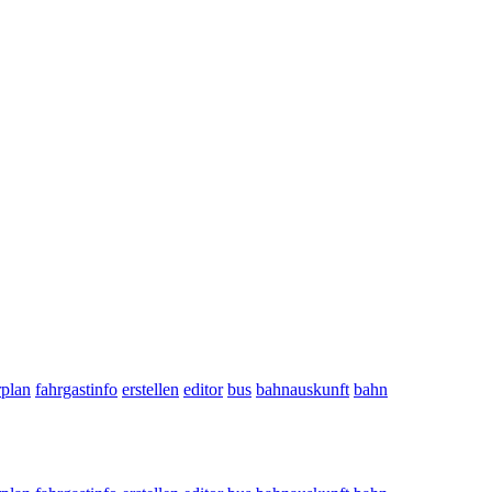
rplan
fahrgastinfo
erstellen
editor
bus
bahnauskunft
bahn