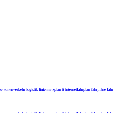
personenverkehr
logistik
liniennetzplan
it
internetfahrplan
fahrpläne
fah