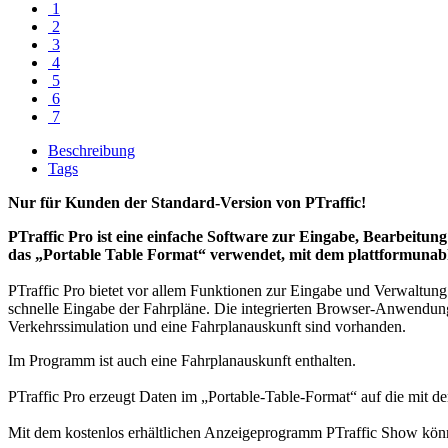
1
2
3
4
5
6
7
Beschreibung
Tags
Nur für Kunden der Standard-Version von PTraffic!
PTraffic Pro ist eine einfache Software zur Eingabe, Bearbeitu
das „Portable Table Format“ verwendet, mit dem plattformuna
PTraffic Pro bietet vor allem Funktionen zur Eingabe und Verwaltung
schnelle Eingabe der Fahrpläne. Die integrierten Browser-Anwendung
Verkehrssimulation und eine Fahrplanauskunft sind vorhanden.
Im Programm ist auch eine Fahrplanauskunft enthalten.
PTraffic Pro erzeugt Daten im „Portable-Table-Format“ auf die mit
Mit dem kostenlos erhältlichen Anzeigeprogramm PTraffic Show könne