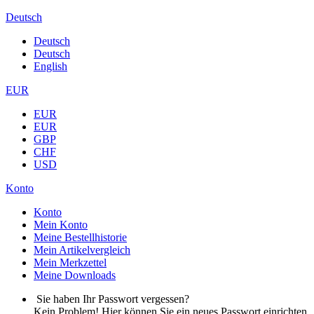
Deutsch
Deutsch
Deutsch
English
EUR
EUR
EUR
GBP
CHF
USD
Konto
Konto
Mein Konto
Meine Bestellhistorie
Mein Artikelvergleich
Mein Merkzettel
Meine Downloads
Sie haben Ihr Passwort vergessen?
Kein Problem! Hier können Sie ein neues Passwort einrichten.