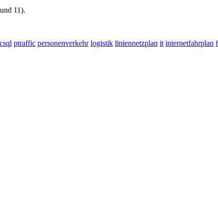
 und 11).
csql
ptraffic
personenverkehr
logistik
liniennetzplan
it
internetfahrplan