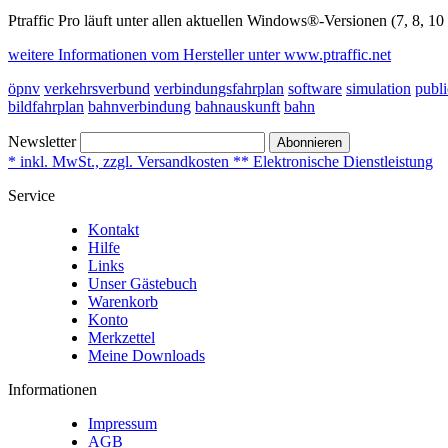
Ptraffic Pro läuft unter allen aktuellen Windows®-Versionen (7, 8, 10
weitere Informationen vom Hersteller unter www.ptraffic.net
öpnv
verkehrsverbund
verbindungsfahrplan
software
simulation
publi
bildfahrplan
bahnverbindung
bahnauskunft
bahn
Newsletter
Abonnieren
* inkl. MwSt., zzgl. Versandkosten ** Elektronische Dienstleistung
Service
Kontakt
Hilfe
Links
Unser Gästebuch
Warenkorb
Konto
Merkzettel
Meine Downloads
Informationen
Impressum
AGB