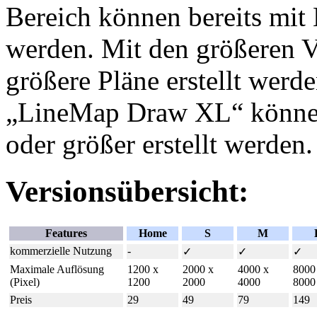
Bereich können bereits mit
werden. Mit den größeren 
größere Pläne erstellt werd
„LineMap Draw XL“ können
oder größer erstellt werden.
Versionsübersicht:
Features
Home
S
M
kommerzielle Nutzung
-
✓
✓
✓
Maximale Auflösung
1200 x
2000 x
4000 x
8000
(Pixel)
1200
2000
4000
8000
Preis
29
49
79
149