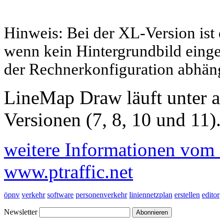
Hinweis: Bei der XL-Version is
wenn kein Hintergrundbild einge
der Rechnerkonfiguration abhäng
LineMap Draw läuft unter 
Versionen (7, 8, 10 und 11)
weitere Informationen vom S
www.ptraffic.net
öpnv
verkehr
software
personenverkehr
liniennetzplan
erstellen
editor
Newsletter
Abonnieren