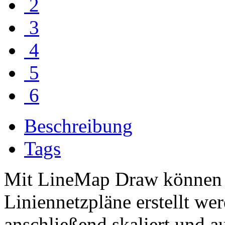
2
3
4
5
6
Beschreibung
Tags
Mit LineMap Draw können e
Liniennetzpläne erstellt we
anschließend skaliert und a