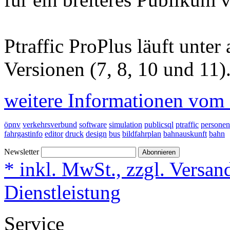
Ptraffic ProPlus läuft unte
Versionen (7, 8, 10 und 11)
weitere Informationen vom H
öpnv
verkehrsverbund
software
simulation
publicsql
ptraffic
personen
fahrgastinfo
editor
druck
design
bus
bildfahrplan
bahnauskunft
bahn
Newsletter
Abonnieren
* inkl. MwSt., zzgl. Versan
Dienstleistung
Service