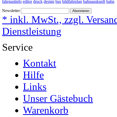
fahrgastinfo
editor
druck
design
bus
bildfahrplan
bahnauskunft
bahn
Newsletter
Abonnieren
* inkl. MwSt., zzgl. Versan
Dienstleistung
Service
Kontakt
Hilfe
Links
Unser Gästebuch
Warenkorb