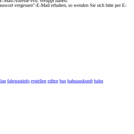
 E-Mail-Adresse evtl. vertippt haben.
sswort vergessen"-E-Mail erhalten, so wenden Sie sich bitte per E-
plan
fahrgastinfo
erstellen
editor
bus
bahnauskunft
bahn