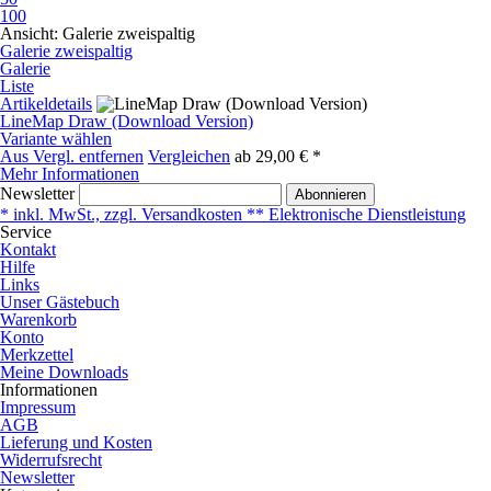
100
Ansicht:
Galerie zweispaltig
Galerie zweispaltig
Galerie
Liste
Artikeldetails
LineMap Draw (Download Version)
Variante wählen
Aus Vergl. entfernen
Vergleichen
ab
29,00 € *
Mehr Informationen
Newsletter
Abonnieren
* inkl. MwSt., zzgl. Versandkosten ** Elektronische Dienstleistung
Service
Kontakt
Hilfe
Links
Unser Gästebuch
Warenkorb
Konto
Merkzettel
Meine Downloads
Informationen
Impressum
AGB
Lieferung und Kosten
Widerrufsrecht
Newsletter