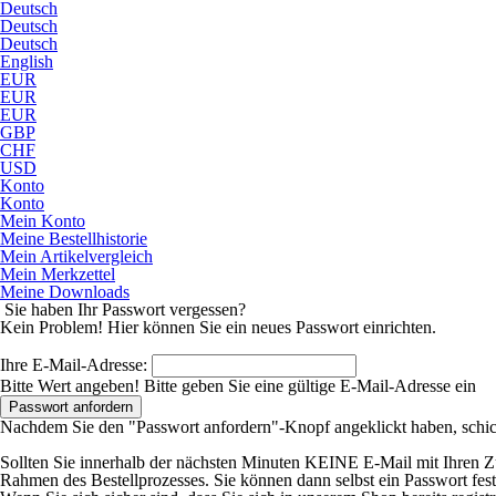
Deutsch
Deutsch
Deutsch
English
EUR
EUR
EUR
GBP
CHF
USD
Konto
Konto
Mein Konto
Meine Bestellhistorie
Mein Artikelvergleich
Mein Merkzettel
Meine Downloads
Sie haben Ihr Passwort vergessen?
Kein Problem! Hier können Sie ein neues Passwort einrichten.
Ihre E-Mail-Adresse:
Bitte Wert angeben!
Bitte geben Sie eine gültige E-Mail-Adresse ein
Passwort anfordern
Nachdem Sie den "Passwort anfordern"-Knopf angeklickt haben, schick
Sollten Sie innerhalb der nächsten Minuten KEINE E-Mail mit Ihren Zuga
Rahmen des Bestellprozesses. Sie können dann selbst ein Passwort fest