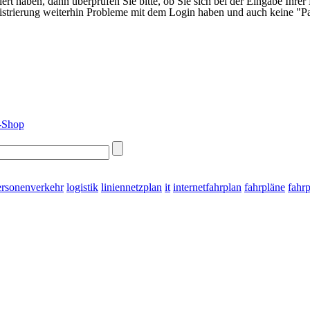
iert haben, dann überprüfen Sie bitte, ob Sie sich bei der Eingabe Ihrer
gistrierung weiterhin Probleme mit dem Login haben und auch keine "Pa
ersonenverkehr
logistik
liniennetzplan
it
internetfahrplan
fahrpläne
fahr