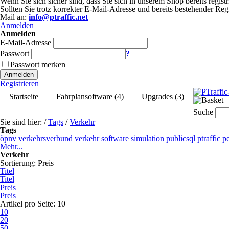
Wenn Sie sich sicher sind, dass Sie sich in unserem Shop bereits registr
Sollten Sie trotz korrekter E-Mail-Adresse und bereits bestehender Re
Mail an:
info@ptraffic.net
Anmelden
Anmelden
E-Mail-Adresse
Passwort
?
Passwort merken
Anmelden
Registrieren
Startseite
Fahrplansoftware (4)
Upgrades (3)
Suche
Sie sind hier:
/
Tags
/
Verkehr
Tags
öpnv
verkehrsverbund
verkehr
software
simulation
publicsql
ptraffic
p
Mehr...
Verkehr
Sortierung:
Preis
Titel
Titel
Preis
Preis
Artikel pro Seite:
10
10
20
50