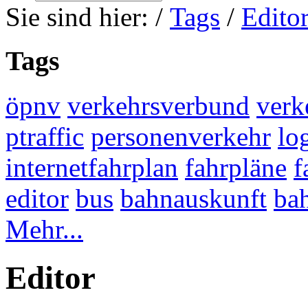
Sie sind hier:
/
Tags
/
Edito
Tags
öpnv
verkehrsverbund
verk
ptraffic
personenverkehr
lo
internetfahrplan
fahrpläne
f
editor
bus
bahnauskunft
ba
Mehr...
Editor