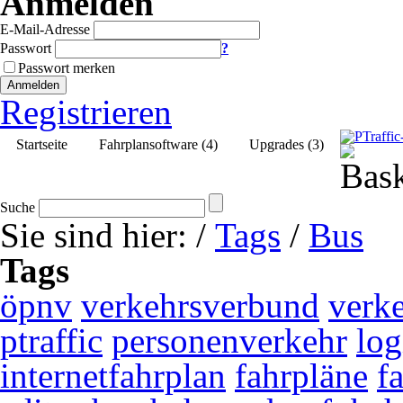
Anmelden
E-Mail-Adresse
Passwort
?
Passwort merken
Anmelden
Registrieren
Startseite
Fahrplansoftware (4)
Upgrades (3)
Suche
Sie sind hier:
/
Tags
/
Bus
Tags
öpnv
verkehrsverbund
verk
ptraffic
personenverkehr
log
internetfahrplan
fahrpläne
f