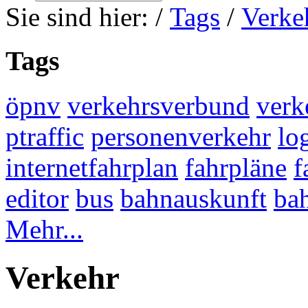
Sie sind hier:
/
Tags
/
Verke
Tags
öpnv
verkehrsverbund
verk
ptraffic
personenverkehr
lo
internetfahrplan
fahrpläne
f
editor
bus
bahnauskunft
ba
Mehr...
Verkehr