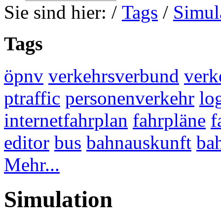
Sie sind hier:
/
Tags
/
Simul
Tags
öpnv
verkehrsverbund
verk
ptraffic
personenverkehr
lo
internetfahrplan
fahrpläne
f
editor
bus
bahnauskunft
ba
Mehr...
Simulation