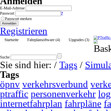
Anmelden
E-Mail-Adresse
Passwort
?
Passwort merken
Anmelden
Registrieren
Startseite
Fahrplansoftware (4)
Upgrades (3)
Suche
Sie sind hier:
/
Tags
/
Simula
Tags
öpnv
verkehrsverbund
verk
ptraffic
personenverkehr
log
internetfahrplan
fahrpläne
f