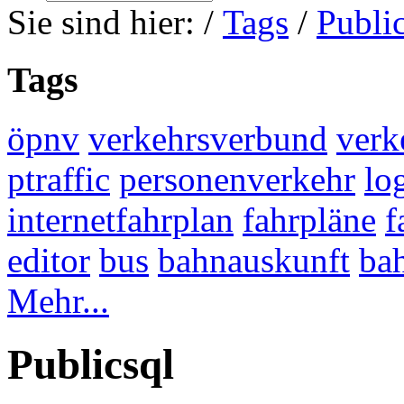
Sie sind hier:
/
Tags
/
Publi
Tags
öpnv
verkehrsverbund
verk
ptraffic
personenverkehr
lo
internetfahrplan
fahrpläne
f
editor
bus
bahnauskunft
ba
Mehr...
Publicsql