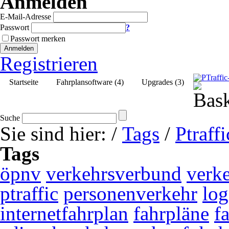
Anmelden
E-Mail-Adresse
Passwort
?
Passwort merken
Anmelden
Registrieren
Startseite
Fahrplansoftware (4)
Upgrades (3)
Suche
Sie sind hier:
/
Tags
/
Ptraffi
Tags
öpnv
verkehrsverbund
verk
ptraffic
personenverkehr
log
internetfahrplan
fahrpläne
f