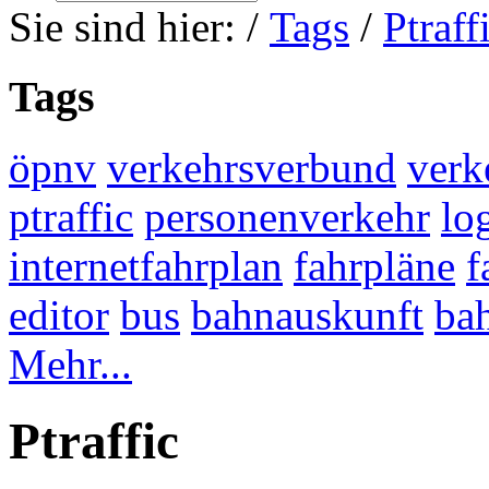
Sie sind hier:
/
Tags
/
Ptraff
Tags
öpnv
verkehrsverbund
verk
ptraffic
personenverkehr
lo
internetfahrplan
fahrpläne
f
editor
bus
bahnauskunft
ba
Mehr...
Ptraffic