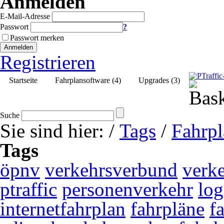
Anmelden
E-Mail-Adresse
Passwort
?
Passwort merken
Anmelden
Registrieren
Startseite
Fahrplansoftware (4)
Upgrades (3)
Suche
Sie sind hier:
/
Tags
/
Fahrp
Tags
öpnv
verkehrsverbund
verk
ptraffic
personenverkehr
log
internetfahrplan
fahrpläne
f